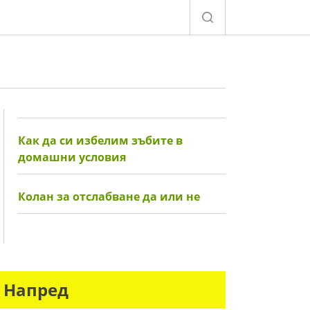
Как да си избелим зъбите в
домашни условия
Колан за отслабване да или не
Напред