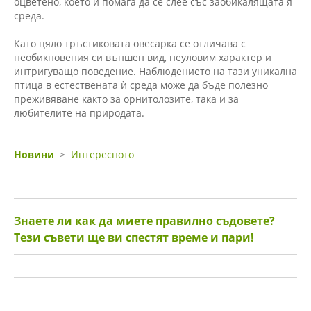
оцветено, което ѝ помага да се слее със заобикалящата я
среда.
Като цяло тръстиковата овесарка се отличава с
необикновения си външен вид, неуловим характер и
интригуващо поведение. Наблюдението на тази уникална
птица в естествената ѝ среда може да бъде полезно
преживяване както за орнитолозите, така и за
любителите на природата.
Новини
>
Интересното
Знаете ли как да миете правилно съдовете?
Тези съвети ще ви спестят време и пари!