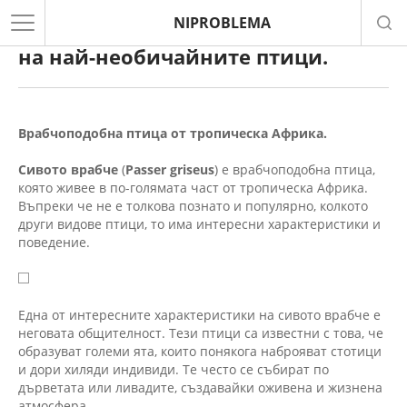
NIPROBLEMA
Екзотични имена на птици. Топ 3
на най-необичайните птици.
Врабчоподобна птица от тропическа Африка.
Сивото врабче
(
Passer griseus
) е врабчоподобна птица,
която живее в по-голямата част от тропическа Африка.
Въпреки че не е толкова познато и популярно, колкото
други видове птици, то има интересни характеристики и
поведение.
Една от интересните характеристики на сивото врабче е
неговата общителност. Тези птици са известни с това, че
образуват големи ята, които понякога наброяват стотици
и дори хиляди индивиди. Те често се събират по
дърветата или ливадите, създавайки оживена и жизнена
атмосфера.