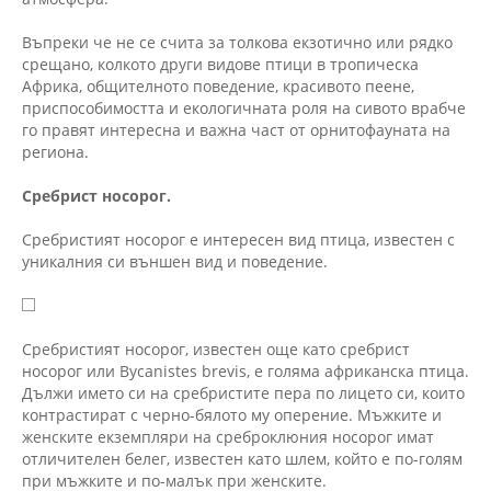
Въпреки че не се счита за толкова екзотично или рядко
срещано, колкото други видове птици в тропическа
Африка, общителното поведение, красивото пеене,
приспособимостта и екологичната роля на сивото врабче
го правят интересна и важна част от орнитофауната на
региона.
Сребрист носорог.
Сребристият носорог е интересен вид птица, известен с
уникалния си външен вид и поведение.
Сребристият носорог, известен още като сребрист
носорог или Bycanistes brevis, е голяма африканска птица.
Дължи името си на сребристите пера по лицето си, които
контрастират с черно-бялото му оперение. Мъжките и
женските екземпляри на среброклюния носорог имат
отличителен белег, известен като шлем, който е по-голям
при мъжките и по-малък при женските.