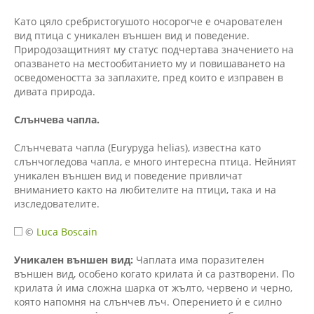
Като цяло сребристогушото носорогче е очарователен
вид птица с уникален външен вид и поведение.
Природозащитният му статус подчертава значението на
опазването на местообитанието му и повишаването на
осведомеността за заплахите, пред които е изправен в
дивата природа.
Слънчева чапла.
Слънчевата чапла (Eurypyga helias), известна като
слънчогледова чапла, е много интересна птица. Нейният
уникален външен вид и поведение привличат
вниманието както на любителите на птици, така и на
изследователите.
©
Luca Boscain
Уникален външен вид:
Чаплата има поразителен
външен вид, особено когато крилата ѝ са разтворени. По
крилата ѝ има сложна шарка от жълто, червено и черно,
която напомня на слънчев лъч. Оперението ѝ е силно