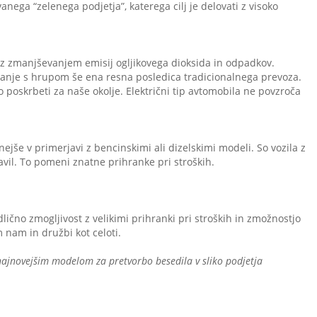
nega “zelenega podjetja”, katerega cilj je delovati z visoko
 z zmanjševanjem emisij ogljikovega dioksida in odpadkov.
anje s hrupom še ena resna posledica tradicionalnega prevoza.
o poskrbeti za naše okolje. Električni tip avtomobila ne povzroča
jše v primerjavi z bencinskimi ali dizelskimi modeli. So vozila z
avil. To pomeni znatne prihranke pri stroških.
dlično zmogljivost z velikimi prihranki pri stroških in zmožnostjo
 nam in družbi kot celoti.
1, najnovejšim modelom za pretvorbo besedila v sliko podjetja