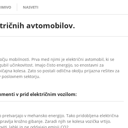
IMIVO
NASVETI
ktričnih avtomobilov.
ročju mobilnosti. Prva med njimi je električni avtomobil, ki se
gubil učinkovitost. Imajo čisto energijo, so enostavni za
čajna kolesa. Zato so postali odlična okolju prijazna rešitev za
v poslovnem sektorju.
gumenti v prid električnim vozilom:
jo pretvarjajo v mehansko energijo. Tako pridobljena električna
opravlja krožno gibanje. Zaradi njih se kolesa vozička vrtijo.
viti, lahki in ne oddajajo emisij CO2.