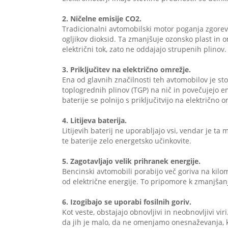
2. Ničelne emisije CO2.
Tradicionalni avtomobilski motor poganja zgoreva
ogljikov dioksid. Ta zmanjšuje ozonsko plast in 
električni tok, zato ne oddajajo strupenih plinov.
3. Priključitev na električno omrežje.
Ena od glavnih značilnosti teh avtomobilov je s
toplogrednih plinov (
TGP
) na nič in povečujejo 
baterije se polnijo s priključitvijo na električno
4. Litijeva baterija.
Litijevih baterij ne uporabljajo vsi, vendar je ta 
te baterije zelo energetsko učinkovite.
5. Zagotavljajo velik prihranek energije.
Bencinski avtomobili porabijo več goriva na kilom
od električne energije. To pripomore k zmanjšan
6. Izogibajo se uporabi fosilnih goriv.
Kot veste, obstajajo obnovljivi in neobnovljivi vi
da jih je malo, da ne omenjamo onesnaževanja, ki