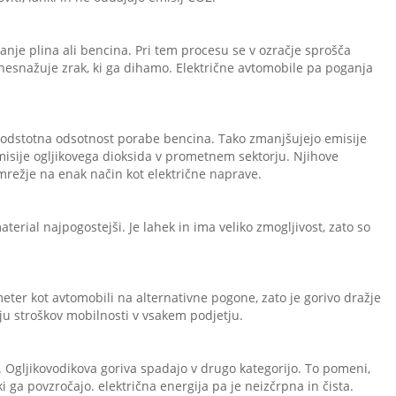
nje plina ali bencina. Pri tem procesu se v ozračje sprošča
onesnažuje zrak, ki ga dihamo. Električne avtomobile pa poganja
toodstotna odsotnost porabe bencina. Tako zmanjšujejo emisije
emisije ogljikovega dioksida v prometnem sektorju. Njihove
 omrežje na enak način kot električne naprave.
material najpogostejši. Je lahek in ima veliko zmogljivost, zato so
eter kot avtomobili na alternativne pogone, zato je gorivo dražje
ju stroškov mobilnosti v vsakem podjetju.
ri. Ogljikovodikova goriva spadajo v drugo kategorijo. To pomeni,
 ga povzročajo. električna energija pa je neizčrpna in čista.