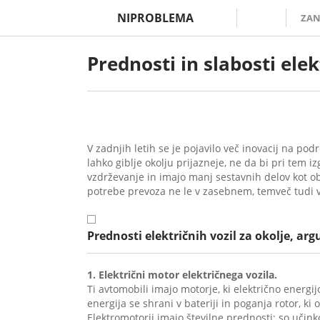
NIPROBLEMA
ZAN
Prednosti in slabosti ele
V zadnjih letih se je pojavilo več inovacij na pod
lahko giblje okolju prijazneje, ne da bi pri tem iz
vzdrževanje in imajo manj sestavnih delov kot obi
potrebe prevoza ne le v zasebnem, temveč tudi 
Prednosti električnih vozil za okolje, ar
1. Električni motor električnega vozila.
Ti avtomobili imajo motorje, ki električno energi
energija se shrani v bateriji in poganja rotor, ki 
Elektromotorji imajo številne prednosti: so učinko