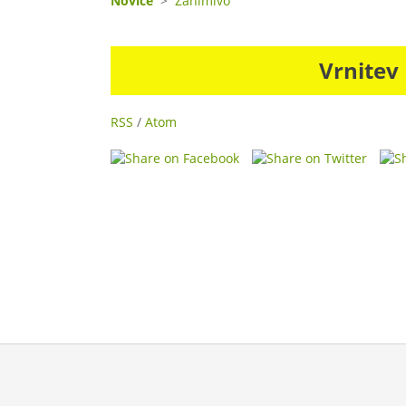
Novice
>
Zanimivo
Vrnitev
RSS
/
Atom