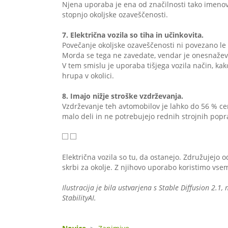
Njena uporaba je ena od značilnosti tako imenova
stopnjo okoljske ozaveščenosti.
7. Električna vozila so tiha in učinkovita.
Povečanje okoljske ozaveščenosti ni povezano le
Morda se tega ne zavedate, vendar je onesnažev
V tem smislu je uporaba tišjega vozila način, kak
hrupa v okolici.
8. Imajo nižje stroške vzdrževanja.
Vzdrževanje teh avtomobilov je lahko do 56 % cene
malo deli in ne potrebujejo rednih strojnih popr
Električna vozila so tu, da ostanejo. Združujejo o
skrbi za okolje. Z njihovo uporabo koristimo vsem
Ilustracija je bila ustvarjena s Stable Diffusion 2.
StabilityAI.