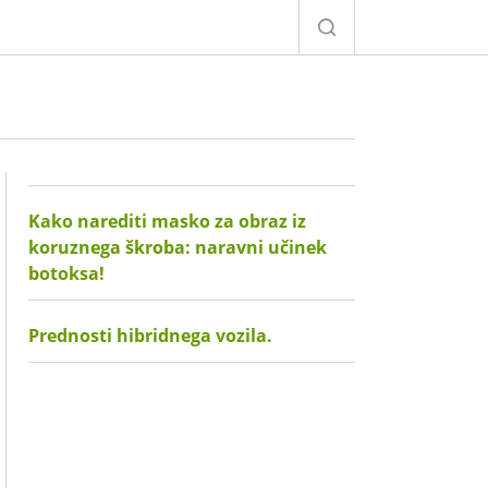
Kako narediti masko za obraz iz
koruznega škroba: naravni učinek
botoksa!
Prednosti hibridnega vozila.