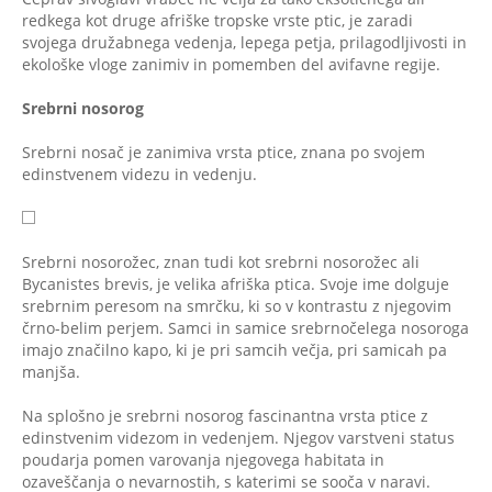
redkega kot druge afriške tropske vrste ptic, je zaradi
svojega družabnega vedenja, lepega petja, prilagodljivosti in
ekološke vloge zanimiv in pomemben del avifavne regije.
Srebrni nosorog
Srebrni nosač je zanimiva vrsta ptice, znana po svojem
edinstvenem videzu in vedenju.
Srebrni nosorožec, znan tudi kot srebrni nosorožec ali
Bycanistes brevis, je velika afriška ptica. Svoje ime dolguje
srebrnim peresom na smrčku, ki so v kontrastu z njegovim
črno-belim perjem. Samci in samice srebrnočelega nosoroga
imajo značilno kapo, ki je pri samcih večja, pri samicah pa
manjša.
Na splošno je srebrni nosorog fascinantna vrsta ptice z
edinstvenim videzom in vedenjem. Njegov varstveni status
poudarja pomen varovanja njegovega habitata in
ozaveščanja o nevarnostih, s katerimi se sooča v naravi.