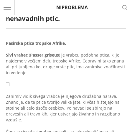
NIPROBLEMA
Imena eksotičnih ptic. TOP-3 najbolj
nenavadnih ptic.
Pasirska ptica tropske Afrike.
Sivi vrabec
(
Passer griseus
) je vrabcu podobna ptica, ki jo
najdemo v večjem delu tropske Afrike. Čeprav ni tako znana
ali priljubljena kot druge vrste ptic, ima zanimive značilnosti
in vedenje.
Zanimiv vidik sivega vrabca je njegova družabna narava.
Znano je, da te ptice tvorijo velike jate, ki včasih štejejo na
stotine ali celo tisoče osebkov. Po navadi se zbirajo na
drevesih ali travnikih, kjer ustvarjajo živahno in razgibano
vzdušje.
Čeprav sivoglavi vrabec ne velja za tako eksotičnega ali