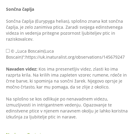
Sončna čaplja
Sončna čaplja (Eurypyga helias), splošno znana kot sončna
čaplja, je zelo zanimiva ptica. Zaradi svojega edinstvenega
videza in vedenja pritegne pozornost ljubiteljev ptic in
raziskovalcev.
© „Luca Boscain(Luca
Boscain)“:https://uk.inaturalist.org/observations/145679247
Navaden videz:
Kos ima presenetljiv videz, zlasti ko ima
razprta krila. Na krilih ima zapleten vzorec rumene, rdeče in
črne barve, ki spominja na sončni žarek. Njegovo oprsje je
močno črtasto, kar mu pomaga, da se zlije z okolico.
Na splošno se kos odlikuje po nenavadnem videzu,
izmuzljivosti in intrigantnem vedenju. Opazovanje te
edinstvene ptice v njenem naravnem okolju je lahko koristna
izkušnja za ljubitelje ptic in narave.