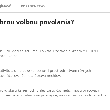
JÍMAVÉ
PORADENSTVO
obrou voľbou povolania?
udí, ktorí sa zaujímajú o krásu, zdravie a kreativitu. Tu sú
brou voľbou:
ativitu a umelecké schopnosti prostredníctvom rôznych
rava účesov, líčenie a úprava nechtov.
irokú škálu kariérnych príležitostí. Kozmetici môžu pracovať v
om priemysle, v zábavnom priemysle, na svadbách a podujatiach a