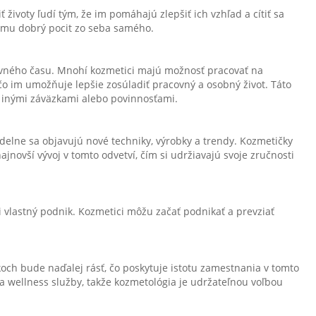
životy ľudí tým, že im pomáhajú zlepšiť ich vzhľad a cítiť sa
 mu dobrý pocit zo seba samého.
covného času. Mnohí kozmetici majú možnosť pracovať na
čo im umožňuje lepšie zosúladiť pracovný a osobný život. Táto
 s inými záväzkami alebo povinnosťami.
idelne sa objavujú nové techniky, výrobky a trendy. Kozmetičky
jnovší vývoj v tomto odvetví, čím si udržiavajú svoje zručnosti
 vlastný podnik. Kozmetici môžu začať podnikať a prevziať
koch bude naďalej rásť, čo poskytuje istotu zamestnania v tomto
a wellness služby, takže kozmetológia je udržateľnou voľbou