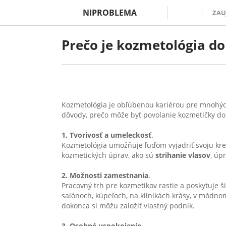
NIPROBLEMA
ZAU
Prečo je kozmetológia d
Kozmetológia je obľúbenou kariérou pre mnohých ľ
dôvody, prečo môže byť povolanie kozmetičky do
1. Tvorivosť a umeleckosť
.
Kozmetológia umožňuje ľuďom vyjadriť svoju kre
kozmetických úprav, ako sú
strihanie vlasov
, úp
2. Možnosti zamestnania
.
Pracovný trh pre kozmetikov rastie a poskytuje š
salónoch, kúpeľoch, na klinikách krásy, v módn
dokonca si môžu založiť vlastný podnik.
3. Osobné uspokojenie
.