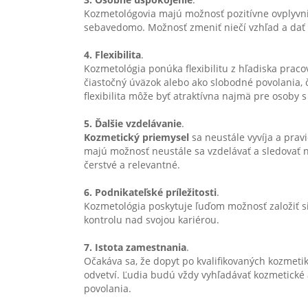
Kozmetológovia majú možnosť pozitívne ovplyvniť 
sebavedomo. Možnosť zmeniť niečí vzhľad a dať
4. Flexibilita
.
Kozmetológia ponúka flexibilitu z hľadiska pra
čiastočný úväzok alebo ako slobodné povolania, 
flexibilita môže byť atraktívna najmä pre osoby
5. Ďalšie vzdelávanie
.
Kozmetický priemysel
sa neustále vyvíja a prav
majú možnosť neustále sa vzdelávať a sledovať na
čerstvé a relevantné.
6. Podnikateľské príležitosti
.
Kozmetológia poskytuje ľuďom možnosť založiť si
kontrolu nad svojou kariérou.
7. Istota zamestnania
.
Očakáva sa, že dopyt po kvalifikovaných kozmeti
odvetví. Ľudia budú vždy vyhľadávať kozmetické 
povolania.