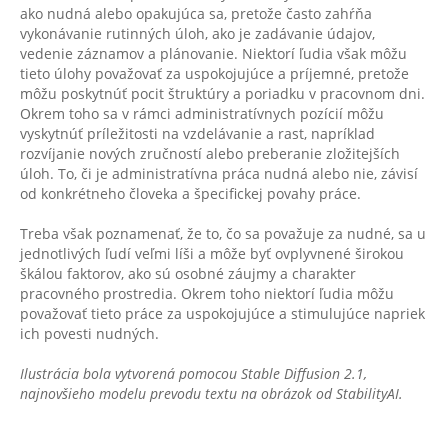
ako nudná alebo opakujúca sa, pretože často zahŕňa
vykonávanie rutinných úloh, ako je zadávanie údajov,
vedenie záznamov a plánovanie. Niektorí ľudia však môžu
tieto úlohy považovať za uspokojujúce a príjemné, pretože
môžu poskytnúť pocit štruktúry a poriadku v pracovnom dni.
Okrem toho sa v rámci administratívnych pozícií môžu
vyskytnúť príležitosti na vzdelávanie a rast, napríklad
rozvíjanie nových zručností alebo preberanie zložitejších
úloh. To, či je administratívna práca nudná alebo nie, závisí
od konkrétneho človeka a špecifickej povahy práce.
Treba však poznamenať, že to, čo sa považuje za nudné, sa u
jednotlivých ľudí veľmi líši a môže byť ovplyvnené širokou
škálou faktorov, ako sú osobné záujmy a charakter
pracovného prostredia. Okrem toho niektorí ľudia môžu
považovať tieto práce za uspokojujúce a stimulujúce napriek
ich povesti nudných.
Ilustrácia bola vytvorená pomocou Stable Diffusion 2.1,
najnovšieho modelu prevodu textu na obrázok od StabilityAI.