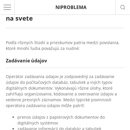
NIPROBLEMA
Podľa niektorých najnudnejšia práca
na svete
Podľa rôznych štúdií a prieskumov patria medzi povolania,
ktoré mnohí ľudia považujú za nudné:
Zadávanie údajov
Operátor zadávania údajov je zodpovedný za zadávanie
údajov do počítačových databáz, tabuliek a iných typov
digitálnych dokumentov. Vykonávajú rôzne úlohy, ktoré
zahŕňajú organizovanie, kódovanie a overovanie údajov a
vedenie presných záznamov. Medzi typické povinnosti
operátora zadávania údajov môže patriť:
prenos údajov z papierových dokumentov do
digitálnych systémov
zadávanie informácií do databáz a tabuliek