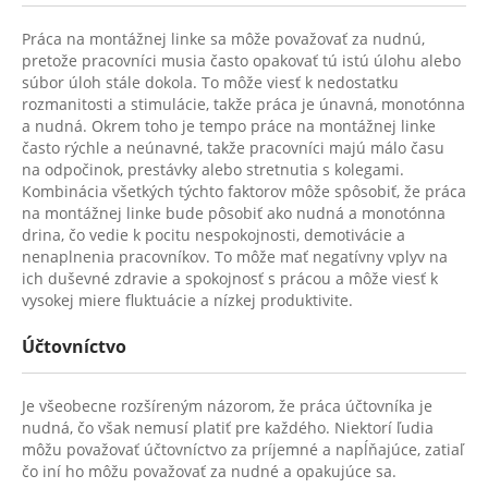
Práca na montážnej linke sa môže považovať za nudnú,
pretože pracovníci musia často opakovať tú istú úlohu alebo
súbor úloh stále dokola. To môže viesť k nedostatku
rozmanitosti a stimulácie, takže práca je únavná, monotónna
a nudná. Okrem toho je tempo práce na montážnej linke
často rýchle a neúnavné, takže pracovníci majú málo času
na odpočinok, prestávky alebo stretnutia s kolegami.
Kombinácia všetkých týchto faktorov môže spôsobiť, že práca
na montážnej linke bude pôsobiť ako nudná a monotónna
drina, čo vedie k pocitu nespokojnosti, demotivácie a
nenaplnenia pracovníkov. To môže mať negatívny vplyv na
ich duševné zdravie a spokojnosť s prácou a môže viesť k
vysokej miere fluktuácie a nízkej produktivite.
Účtovníctvo
Je všeobecne rozšíreným názorom, že práca účtovníka je
nudná, čo však nemusí platiť pre každého. Niektorí ľudia
môžu považovať účtovníctvo za príjemné a napĺňajúce, zatiaľ
čo iní ho môžu považovať za nudné a opakujúce sa.