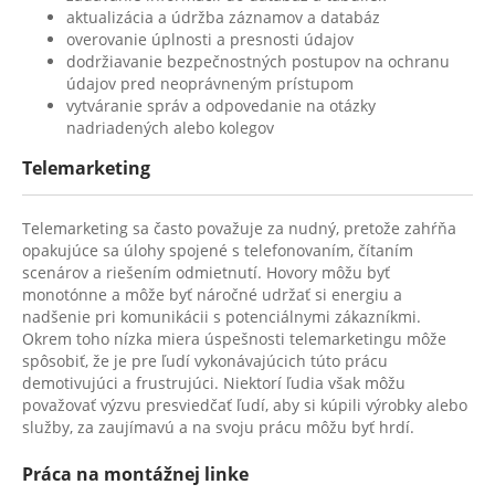
aktualizácia a údržba záznamov a databáz
overovanie úplnosti a presnosti údajov
dodržiavanie bezpečnostných postupov na ochranu
údajov pred neoprávneným prístupom
vytváranie správ a odpovedanie na otázky
nadriadených alebo kolegov
Telemarketing
Telemarketing sa často považuje za nudný, pretože zahŕňa
opakujúce sa úlohy spojené s telefonovaním, čítaním
scenárov a riešením odmietnutí. Hovory môžu byť
monotónne a môže byť náročné udržať si energiu a
nadšenie pri komunikácii s potenciálnymi zákazníkmi.
Okrem toho nízka miera úspešnosti telemarketingu môže
spôsobiť, že je pre ľudí vykonávajúcich túto prácu
demotivujúci a frustrujúci. Niektorí ľudia však môžu
považovať výzvu presviedčať ľudí, aby si kúpili výrobky alebo
služby, za zaujímavú a na svoju prácu môžu byť hrdí.
Práca na montážnej linke