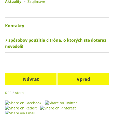
Aktuality
>
Zaujímavé
Kontakty
7 spôsobov použitia citróna, o ktorých ste doteraz
nevedeli!
Návrat
Vpred
RSS
/
Atom