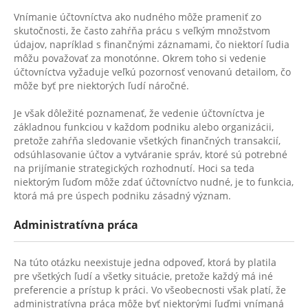
Vnímanie účtovníctva ako nudného môže prameniť zo
skutočnosti, že často zahŕňa prácu s veľkým množstvom
údajov, napríklad s finančnými záznamami, čo niektorí ľudia
môžu považovať za monotónne. Okrem toho si vedenie
účtovníctva vyžaduje veľkú pozornosť venovanú detailom, čo
môže byť pre niektorých ľudí náročné.
Je však dôležité poznamenať, že vedenie účtovníctva je
základnou funkciou v každom podniku alebo organizácii,
pretože zahŕňa sledovanie všetkých finančných transakcií,
odsúhlasovanie účtov a vytváranie správ, ktoré sú potrebné
na prijímanie strategických rozhodnutí. Hoci sa teda
niektorým ľuďom môže zdať účtovníctvo nudné, je to funkcia,
ktorá má pre úspech podniku zásadný význam.
Administratívna práca
Na túto otázku neexistuje jedna odpoveď, ktorá by platila
pre všetkých ľudí a všetky situácie, pretože každý má iné
preferencie a prístup k práci. Vo všeobecnosti však platí, že
administratívna práca môže byť niektorými ľuďmi vnímaná