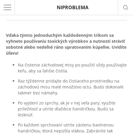
NIPROBLEMA
Ako udržiavať kúpeľňu čistú
Vďaka týmto jednoduchým každodenným trikom sa
vyhnete používaniu toxických výrobkov a nutnosti stráviť
sobotné alebo nedeľné ráno upratovaním kúpeľne. Uvidíte
úľavu!
Na čistenie záchodovej misy po použití vždy používajte
kefu, aby sa ľahšie čistila.
Raz týždenne pridajte do čistiaceho prostriedku na
záchodovú misu malé množstvo octu. Budú dokonalé
takmer bez námahy.
Po vyjdení zo sprchy, ak je v nej veľa pary, využite
príležitosť a utrite dlaždice handričkou. Budú sa
lesknúť.
Po každom sprchovaní utrite zástenu bavlnenou
handričkou, ktorá nepúšťa vlákna. Zabránite tak