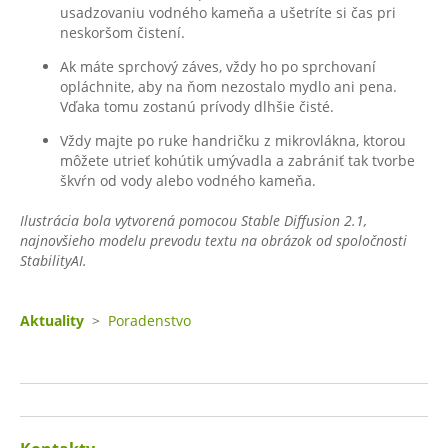
usadzovaniu vodného kameňa a ušetríte si čas pri
neskoršom čistení.
Ak máte sprchový záves, vždy ho po sprchovaní
opláchnite, aby na ňom nezostalo mydlo ani pena.
Vďaka tomu zostanú prívody dlhšie čisté.
Vždy majte po ruke handričku z mikrovlákna, ktorou
môžete utrieť kohútik umývadla a zabrániť tak tvorbe
škvŕn od vody alebo vodného kameňa.
Ilustrácia bola vytvorená pomocou Stable Diffusion 2.1,
najnovšieho modelu prevodu textu na obrázok od spoločnosti
StabilityAI.
Aktuality
>
Poradenstvo