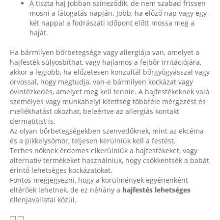
A tiszta haj jobban színeződik, de nem szabad frissen
mosni a látogatás napján. Jobb, ha előző nap vagy egy-
két nappal a fodrászati időpont előtt mossa meg a
haját.
Ha bármilyen bőrbetegsége vagy allergiája van, amelyet a
hajfesték súlyosbíthat, vagy hajlamos a fejbőr irritációjára,
akkor a legjobb, ha előzetesen konzultál bőrgyógyásszal vagy
orvossal, hogy megtudja, van-e bármilyen kockázat vagy
óvintézkedés, amelyet meg kell tennie. A hajfestékeknek való
személyes vagy munkahelyi kitettség többféle mérgezést és
mellékhatást okozhat, beleértve az allergiás kontakt
dermatitist is.
Az olyan bőrbetegségekben szenvedőknek, mint az ekcéma
és a pikkelysömör, teljesen kerülniük kell a festést.
Terhes nőknek érdemes elkerülniük a hajfestékeket, vagy
alternatív termékeket használniuk, hogy csökkentsék a babát
érintő lehetséges kockázatokat.
Fontos megjegyezni, hogy a körülmények egyénenként
eltérőek lehetnek, de ez néhány a
hajfestés lehetséges
ellenjavallatai közül.