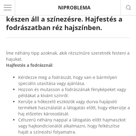
NIPROBLEMA
Győződjön meg róla, hogy a haja
készen áll a színezésre. Hajfestés a
fodrászatban réz hajszínben.
Íme néhány tipp azoknak, akik rézszínűre szeretnék festeni a
hajukat.
Hajfestés a fodrásznál
:
Kérdezze meg a fodrászát, hogy van-e bármilyen
speciális utasítása vagy ajánlása.
Hozzon és mutasson a fodrászának fényképeket vagy
példákat a kívánt színről.
Kerülje a hőkezelő eszközök vagy durva hajápoló
termékek használatát a látogatás előtt, hogy elkerülje a
haj előzetes károsodását.
Célszerű néhány nappal a látogatás előtt hajmaszkot
vagy hajkondicionálót alkalmazni, hogy felkészítse
haját a színezési folyamatra.