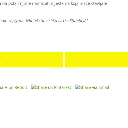
ga na pola i njime namazati mjesta na koja inače stavljate
najnovijeg modela teksta u sliku tvrtke StabilityAI.
k