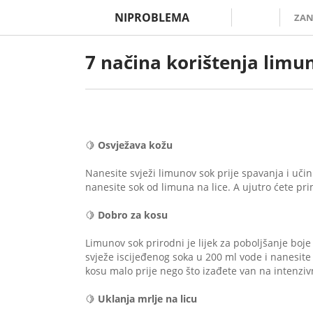
NIPROBLEMA
ZAN
7 načina korištenja limuna
🍋
Osvježava kožu
Nanesite svježi limunov sok prije spavanja i učin
nanesite sok od limuna na lice. A ujutro ćete prim
⠀
🍋
Dobro za kosu
⠀
Limunov sok prirodni je lijek za poboljšanje boje k
svježe iscijeđenog soka u 200 ml vode i nanesite
kosu malo prije nego što izađete van na intenzi
⠀
🍋
Uklanja mrlje na licu
⠀