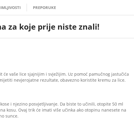
IMLJIVOSTI
PREPORUKE
 za koje prije niste znali!
it će vaše lice sjajnijim i svježijim. Uz pomoć pamučnog jastučića
ijetiti nevjerojatne rezultate, obavezno koristite kremu za lice.
ose i njezino posvjetljivanje. Da biste to učinili, otopite 50 ml
 na kosu. Ovaj trik će imati više učinka ako otopinu nanesete na
vno sunce.