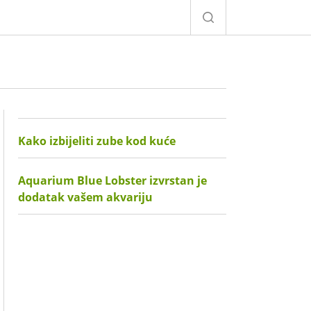
Kako izbijeliti zube kod kuće
Aquarium Blue Lobster izvrstan je
dodatak vašem akvariju