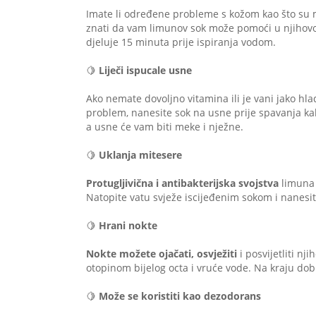
Imate li određene probleme s kožom kao što su mit
znati da vam limunov sok može pomoći u njihovom
djeluje 15 minuta prije ispiranja vodom.
⠀
🍋
Liječi ispucale usne
Ako nemate dovoljno vitamina ili je vani jako hla
problem, nanesite sok na usne prije spavanja kako
a usne će vam biti meke i nježne.
⠀
🍋
Uklanja mitesere
⠀
Protugljivična i antibakterijska svojstva
limuna 
Natopite vatu svježe iscijeđenim sokom i nanesit
⠀
🍋
Hrani nokte
Nokte možete ojačati, osvježiti
i posvijetliti nj
otopinom bijelog octa i vruće vode. Na kraju dobr
⠀
🍋
Može se koristiti kao dezodorans