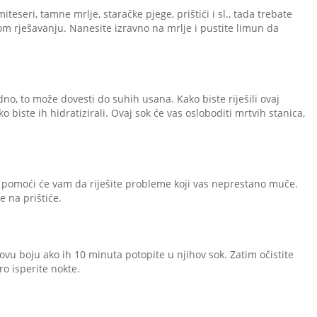
eseri, tamne mrlje, staračke pjege, prištići i sl., tada trebate
 rješavanju. Nanesite izravno na mrlje i pustite limun da
dno, to može dovesti do suhih usana. Kako biste riješili ovaj
 biste ih hidratizirali. Ovaj sok će vas osloboditi mrtvih stanica,
pomoći će vam da riješite probleme koji vas neprestano muče.
e na prištiće.
ihovu boju ako ih 10 minuta potopite u njihov sok. Zatim očistite
o isperite nokte.