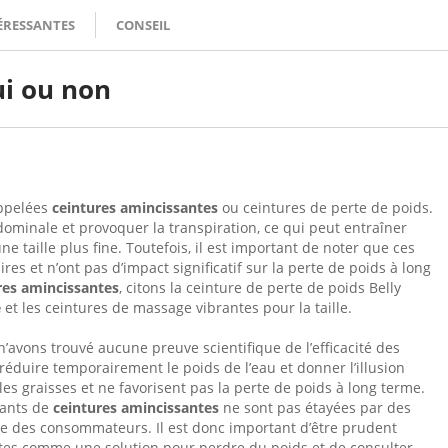
ÉRESSANTES
CONSEIL
ui ou non
appelées
ceintures amincissantes
ou ceintures de perte de poids.
ominale et provoquer la transpiration, ce qui peut entraîner
e taille plus fine. Toutefois, il est important de noter que ces
s et n’ont pas d’impact significatif sur la perte de poids à long
res amincissantes
, citons la ceinture de perte de poids Belly
e
et les ceintures de massage vibrantes pour la taille.
n’avons trouvé aucune preuve scientifique de l’efficacité des
 réduire temporairement le poids de l’eau et donner l’illusion
 les graisses et ne favorisent pas la perte de poids à long terme.
cants de
ceintures amincissantes
ne sont pas étayées par des
nce des consommateurs. Il est donc important d’être prudent
ntes comme une solution pour perdre du poids et de consulter