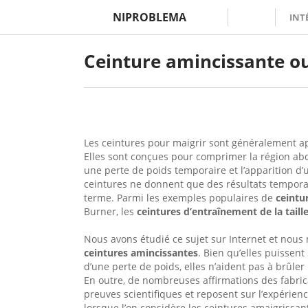
NIPROBLEMA
INT
Ceinture amincissante o
Les ceintures pour maigrir sont généralement 
Elles sont conçues pour comprimer la région abd
une perte de poids temporaire et l’apparition d’un
ceintures ne donnent que des résultats temporaire
terme. Parmi les exemples populaires de
ceintu
Burner, les
ceintures d’entraînement de la taill
Nous avons étudié ce sujet sur Internet et nous 
ceintures amincissantes
. Bien qu’elles puissent
d’une perte de poids, elles n’aident pas à brûler
En outre, de nombreuses affirmations des fabri
preuves scientifiques et reposent sur l’expérie
lorsque l’on considère les ceintures amaigrissa